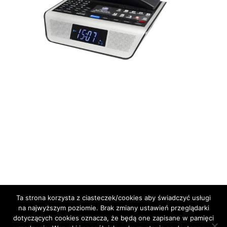
Ta strona korzysta z ciasteczek/cookies aby świadczyć usługi
na najwyższym poziomie. Brak zmiany ustawień przeglądarki
dotyczących cookies oznacza, że będą one zapisane w pamięci