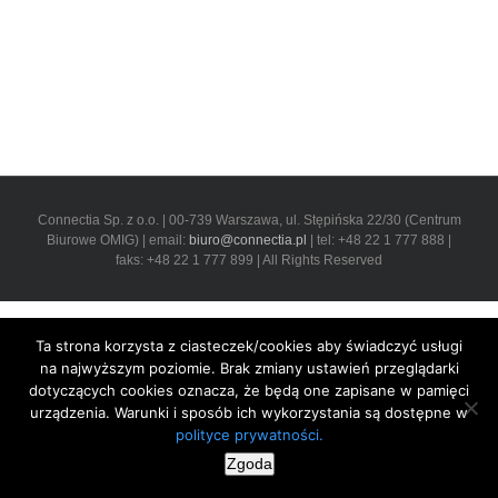
Connectia Sp. z o.o. | 00-739 Warszawa, ul. Stępińska 22/30 (Centrum
Biurowe OMIG) | email:
biuro@connectia.pl
| tel: +48 22 1 777 888 |
faks: +48 22 1 777 899 | All Rights Reserved
Ta strona korzysta z ciasteczek/cookies aby świadczyć usługi
na najwyższym poziomie. Brak zmiany ustawień przeglądarki
dotyczących cookies oznacza, że będą one zapisane w pamięci
urządzenia. Warunki i sposób ich wykorzystania są dostępne w
polityce prywatności.
Zgoda